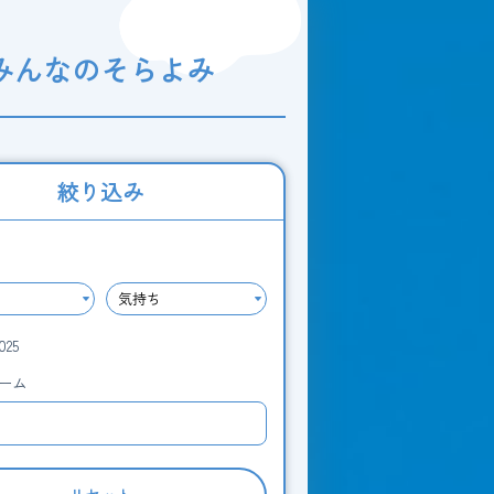
みんなのそらよみ
絞り込み
さ
025
ーム