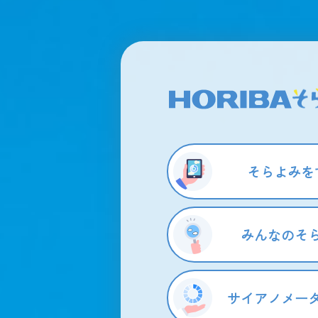
そらよみを
みんなのそ
サイアノメー