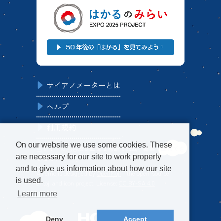
サイアノメーターとは
ヘルプ
利用規約
On our website we use some cookies. These
当サイトの内容及び画像は無断で転載・編集・配布でき
are necessary for our site to work properly
ません。
and to give us information about how our site
All emojis designed by
OpenMoji
– the open-source
is used.
emoji and icon project. License:
CC BY-SA 4.0
Learn more
Deny
Accept