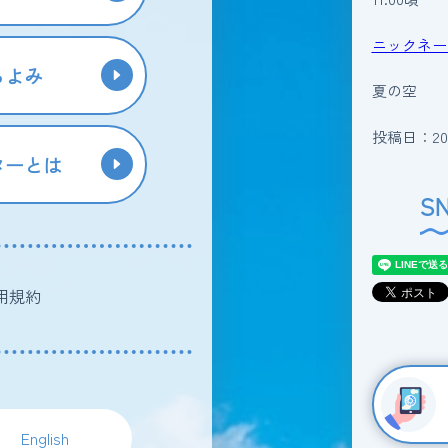
ニックネー
らよみ
夏の空
投稿日：202
ターとは
S
用規約
English