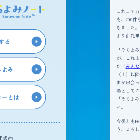
これまで万
も、700
きました。
より御礼申
する
「そらよみ
が、これま
た「
みんな
らよみ
（土）以降
まが出会っ
場としてご
ターとは
「そらよみ
い。
今後ともH
う、よろし
用規約