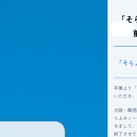
「そ
「そら
平素より「
いただき、
大阪・関西
らよみノート
ちまして、
終了させて