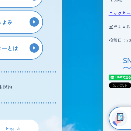
ニックネー
らよみ
昼だよ☀️
投稿日：202
ターとは
S
用規約
English