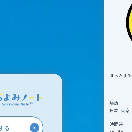
ほっとする
場所
日本, 東京
時間帯
する
11:00頃