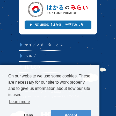
サイアノメーターとは
ヘルプ
利用規約
On our website we use some cookies. These
当サイトの内容及び画像は無断で転載・編集・配布でき
are necessary for our site to work properly
ません。
and to give us information about how our site
All emojis designed by
OpenMoji
– the open-source
is used.
emoji and icon project. License:
CC BY-SA 4.0
Learn more
Deny
Accept