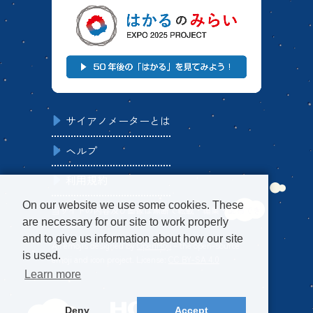
サイアノメーターとは
ヘルプ
利用規約
On our website we use some cookies. These
当サイトの内容及び画像は無断で転載・編集・配布でき
are necessary for our site to work properly
ません。
and to give us information about how our site
All emojis designed by
OpenMoji
– the open-source
is used.
emoji and icon project. License:
CC BY-SA 4.0
Learn more
Deny
Accept