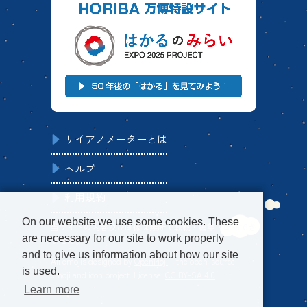
サイアノメーターとは
ヘルプ
利用規約
On our website we use some cookies. These
当サイトの内容及び画像は無断で転載・編集・配布でき
are necessary for our site to work properly
ません。
and to give us information about how our site
All emojis designed by
OpenMoji
– the open-source
is used.
emoji and icon project. License:
CC BY-SA 4.0
Learn more