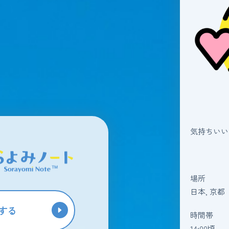
気持ちいい
場所
日本, 京都
する
時間帯
14:00頃