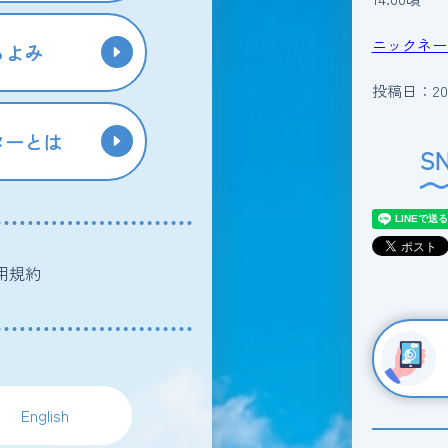
ニックネー
らよみ
投稿日：202
ターとは
S
用規約
English