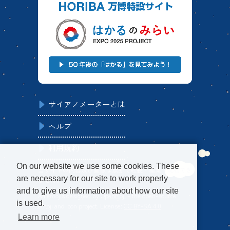
サイアノメーターとは
ヘルプ
利用規約
On our website we use some cookies. These
当サイトの内容及び画像は無断で転載・編集・配布でき
are necessary for our site to work properly
ません。
and to give us information about how our site
All emojis designed by
OpenMoji
– the open-source
is used.
emoji and icon project. License:
CC BY-SA 4.0
Learn more