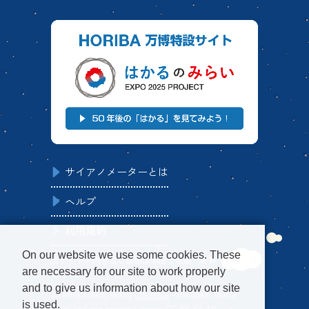
サイアノメーターとは
ヘルプ
利用規約
On our website we use some cookies. These
当サイトの内容及び画像は無断で転載・編集・配布でき
are necessary for our site to work properly
ません。
and to give us information about how our site
All emojis designed by
OpenMoji
– the open-source
is used.
emoji and icon project. License:
CC BY-SA 4.0