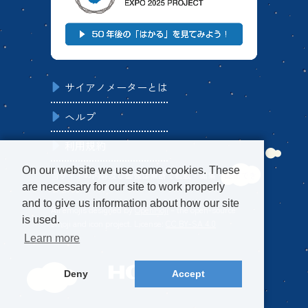
サイアノメーターとは
ヘルプ
利用規約
On our website we use some cookies. These
当サイトの内容及び画像は無断で転載・編集・配布でき
are necessary for our site to work properly
ません。
and to give us information about how our site
All emojis designed by
OpenMoji
– the open-source
is used.
emoji and icon project. License:
CC BY-SA 4.0
Learn more
Deny
Accept